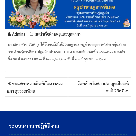
Admins
ผลสำเร็จด้านครูและบุคลากร
นางธิดา ทิพยจิตติกุล ได้รับอนุมัติให้มีวิทยฐานะ ครูชำนาญการพิเศษ กลุ่มสาระ
การเรียนรู้การศึกษาปฐมวัย ผ่านระบบ DPA ตามหลักเกณฑ์ ว ๙/๒๕๖๔ ตามคำ
สั่ง สพป.สงขลา เขต ๑ ที่ ๒๑๓/๒๕๖๗ วันที่ ๑๓ มิถุนายน ๒๕๖๗
แนะแนว
ขอแสดงความยินดีกับนางดวง
วันคล้ายวันสถาปนาลูกเสือแห่ง
เรื่อง
ชาติ 2567
นภา สุวรรณพิมล
ระบบลงเวลาปฏิบัติงาน