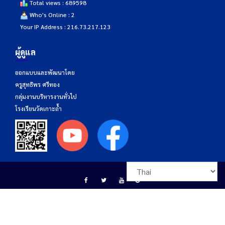
Total views : 689598
Who's Online : 2
Your IP Address : 216.73.217.123
ผู้ดูแล
ออกแบบและพัฒนาโดย
ครูสุทธิพร ศรีทอง
กลุ่มงานบริหารงานทั่วไป
โรงเรียนวัดเกาะถ้ำ
โรงเรียนวัดเกาะถ้ำ เลขที่ 174 หมู่ที่ 4 ตำบลเขารูปช้าง อำเภอเมืองสงขลา จังหวัด
สงขลา รหัสไปรษณีย์ 90000 โทรศัพท์ 074-337270 โทรสาร 074-337270 อีเมล์
info@kotham.ac.th สังกัดสำนักงานเขตพื้นที่การศึกษาประถมศึกษาสงขลา เขต 1