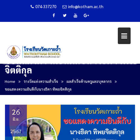
074-337270
info@kotham.ac.th
ขอแสดงความยินดีกับนางธิดา ทิพย
จิตติกุล
Skip
to
Home
รางวัลแห่งความสำเร็จ
ผลสำเร็จด้านครูและบุคลากร
content
ขอแสดงความยินดีกับนางธิดา ทิพยจิตติกุล
26
มิ.ย.
2567