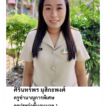
ศิรินทร์พร มุสิกะพงศ์
ครูชำนาญการพิเศษ
ครูประจำชั้นอนุบาล
1