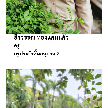
ธีรวรรณ ทองแกมแก้ว
ครู
ครูประจำชั้นอนุบาล
2