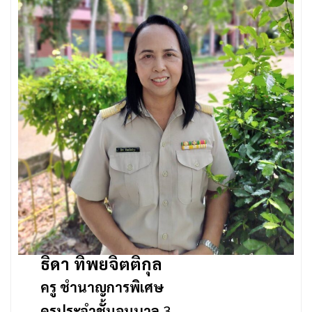
ธิดา ทิพยจิตติกุล
ครู ชำนาญการพิเศษ
ครูประจำชั้นอนุบาล
3