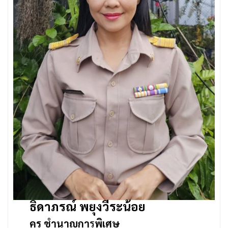
ธิดาภรณ์ พยุงวีระน้อย
ครู ชำนาญกา
ร
พิเศษ