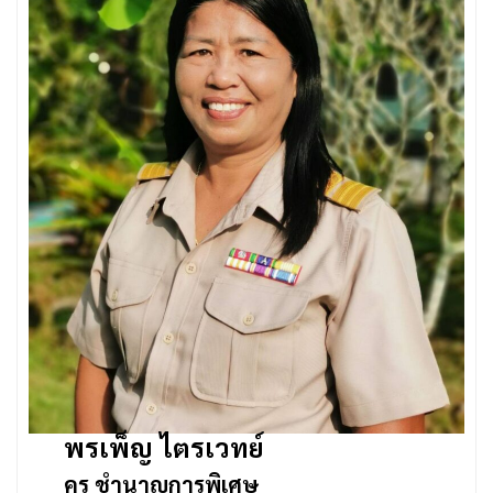
พรเพ็ญ ไตรเวทย์
ครู ชำนาญการพิเศษ