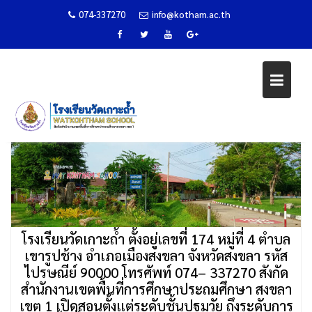
074-337270
info@kotham.ac.th
Skip
ข้อมูลโรงเรียน
to
content
Home
ข้อมูลโรงเรียน
โรงเรียนวัดเกาะถ้ำ ตั้งอยู่เลขที่ 174 หมู่ที่ 4 ตำบล
เขารูปช้าง อำเภอเมืองสงขลา จังหวัดสงขลา รหัส
ไปรษณีย์ 90000 โทรศัพท์ 074– 337270 สังกัด
สำนักงานเขตพื้นที่การศึกษาประถมศึกษา สงขลา
เขต 1 เปิดสอนตั้งแต่ระดับชั้นปฐมวัย ถึงระดับการ