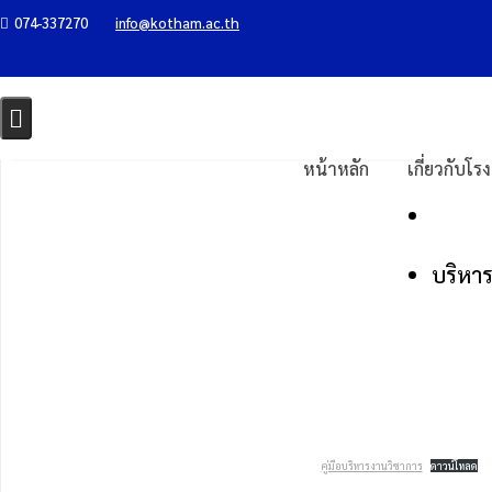
Skip
074-337270
info@kotham.ac.th
ฝ่ายบริหารงาน
to
content
Home
ข้อมูลบริการประชาชน
ฝ่ายบริหารงาน
หน้าหลัก
เกี่ยวกับโร
บริหา
คู่มือบริหารงานวิชาการ
ดาวน์โหลด