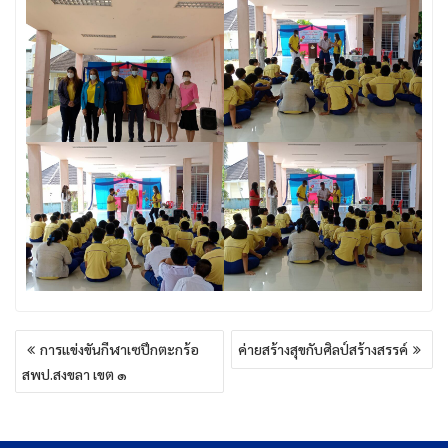
แนะแนว
การแข่งขันกีฬาเซปึกตะกร้อ
ค่ายสร้างสุขกับศิลป์สร้างสรรค์
เรื่อง
สพป.สงขลา เขต ๑