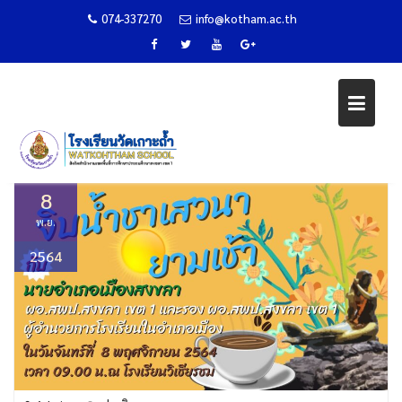
074-337270
info@kotham.ac.th
Skip
จิบน้ำชาเสวนายามเช้า
to
content
Home
ข่าวกิจกรรม
จิบน้ำชาเสวนายามเช้า
8
พ.ย.
2564