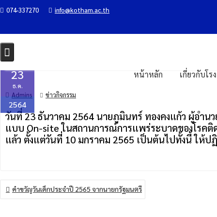
Skip
074-337270
info@kotham.ac.th
ประชุมครูประจำชั้น/ประจำวิชา ชั้น 
to
content
Home
ข่าวกิจกรรม
ประชุมครูประจำชั้น/ประจำวิชา ชั้น ป.6-ม.3
23
หน้าหลัก
เกี่ยวกับโร
ธ.ค.
Admins
ข่าวกิจกรรม
2564
วันที่ 23 ธันวาคม 2564 นายภูมินทร์ ทองคงแก้ว ผู้อำน
แบบ On-site ในสถานการณ์การแพร่ระบาดของโรคติดเชื้
แล้ว ตั้งแต่วันที่ 10 มกราคม 2565 เป็นต้นไปทั้งนี้ 
แนะแนว
คำขวัญวันเด็กประจำปี 2565 จากนายกรัฐมนตรี
เรื่อง