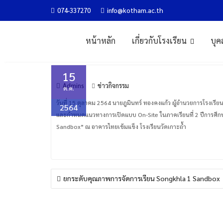
Skip
074-337270
info@kotham.ac.th
ประชุมตัวแทนผู้ปกครองนั
to
content
หน้าหลัก
เกี่ยวกับโรงเรียน
บุค
Home
ข่าวกิจกรรม
ประชุมตัวแทนผู้ปกครองนักเรียน Son
15
Admins
ข่าวกิจกรรม
ต.ค.
วันที่ 15 ตุลาคม 2564 นายภูมินทร์ ทองคงแก้ว ผู้อำนวยการโรงเ
2564
และกำหนดแนวทางการเปิดแบบ On-Site ในภาคเรียนที่ 2 ปีการศึ
Sandbox” ณ อาคารไทยเข้มแข็ง โรงเรียนวัดเกาะถ้ำ
แนะแนว
ยกระดับคุณภาพการจัดการเรียน Songkhla 1 Sandbox
เรื่อง