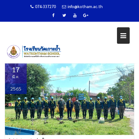
074-337270
info@kotham.ac.th
รับมอบถุงยังชีพเพื่อการศึกษาและ
Skip
จักรยาน
to
content
Home
ข่าวกิจกรรม
รับมอบถุงยังชีพเพื่อการศึกษาและจักรยาน
17
มี.ค.
2565