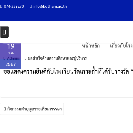
Skip
074-337270
info@kotham.ac.th
รางวัล “หนึ่งโรงเรียน หนึ่งนวัตกรรม
to
content
Home
รางวัลแห่งความสำเร็จ
ผลสำเร็จด้านสถานศึกษาและผู้บริหาร
รางวัล
19
หน้าหลัก
เกี่ยวกับโร
ก.ค.
Admins
ผลสำเร็จด้านสถานศึกษาและผู้บริหาร
2567
ขอแสดงความยินดีกับโรงเรียนวัดเกาะถ้ำที่ได้รับรางวัล 
แนะแนว
กิจกรรมทำบุญถวายเทียนพรรษา
เรื่อง