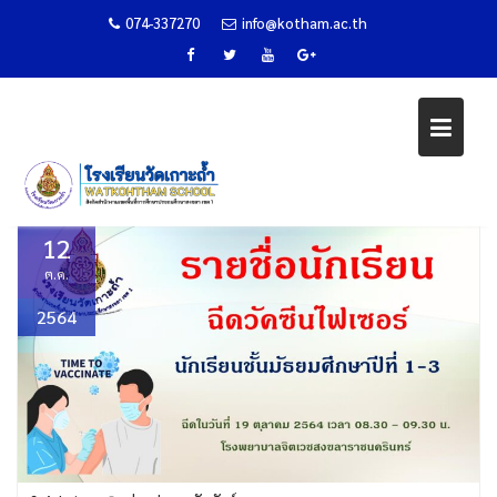
074-337270
info@kotham.ac.th
Skip
รายชื่อนักเรียนที่ฉีดวัคซีน PFIZER
to
content
Home
ข่าวประชาสัมพันธ์
รายชื่อนักเรียนที่ฉีดวัคซีน Pfizer
12
ต.ค.
2564