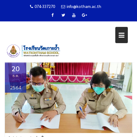
074-337270
info@kotham.ac.th
ลงนามข้อตกลงในการพัฒนางาน
Skip
(PA)
to
content
Home
ข่าวกิจกรรม
ลงนามข้อตกลงในการพัฒนางาน (PA)
20
ธ.ค.
2564