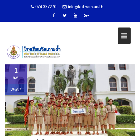
074-337270
info@kotham.ac.th
วันคล้ายวันสถาปนาลูกเสือแห่งชาติ
Skip
2567
to
content
Home
ข่าวกิจกรรม
วันคล้ายวันสถาปนาลูกเสือแห่งชาติ 2567
1
ก.ค.
2567