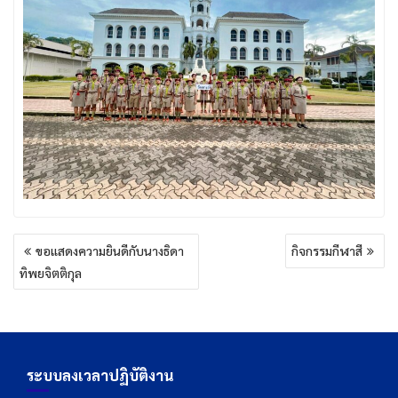
แนะแนว
ขอแสดงความยินดีกับนางธิดา
กิจกรรมกีฬาสี
เรื่อง
ทิพยจิตติกุล
ระบบลงเวลาปฏิบัติงาน