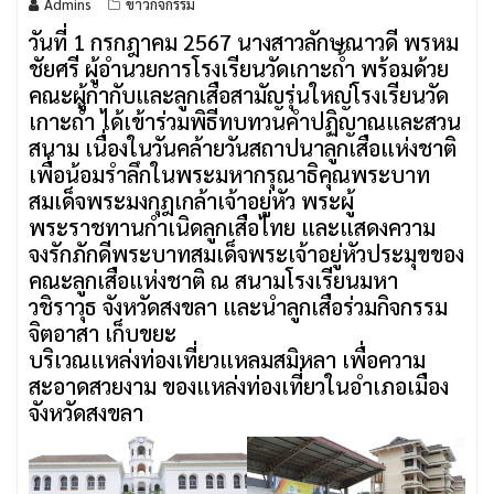
Admins
ข่าวกิจกรรม
วันที่ 1 กรกฎาคม 2567 นางสาวลักษณาวดี พรหม
ชัยศรี ผู้อำนวยการโรงเรียนวัดเกาะถ้ำ พร้อมด้วย
คณะผู้กำกับและลูกเสือสามัญรุ่นใหญ่โรงเรียนวัด
เกาะถ้ำ ได้เข้าร่วมพิธีทบทวนคำปฏิญาณและสวน
สนาม เนื่องในวันคล้ายวันสถาปนาลูกเสือแห่งชาติ
เพื่อน้อมรำลึกในพระมหากรุณาธิคุณพระบาท
สมเด็จพระมงกุฎเกล้าเจ้าอยู่หัว พระผู้
พระราชทานกำเนิดลูกเสือไทย และแสดงความ
จงรักภักดีพระบาทสมเด็จพระเจ้าอยู่หัวประมุขของ
คณะลูกเสือแห่งชาติ ณ สนามโรงเรียนมหา
วชิราวุธ จังหวัดสงขลา และนำลูกเสือร่วมกิจกรรม
จิตอาสา เก็บขยะ
บริเวณแหล่งท่องเที่ยวแหลมสมิหลา เพื่อความ
สะอาดสวยงาม ของแหล่งท่องเที่ยวในอำเภอเมือง
จังหวัดสงขลา