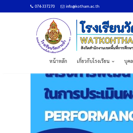
Skip
074-337270
info@kotham.ac.th
อบรม PA เมืองเลก้าวหน้า 2
to
content
Home
ข่าวประชาสัมพันธ์
อบรม PA เมืองเลก้าวหน้า 2564
14
พ.ย.
หน้าหลัก
เกี่ยวกับโรงเรียน
บุค
2564