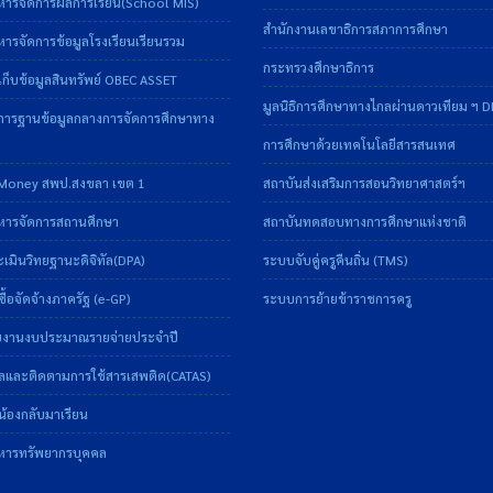
หารจัดการผลการเรียน(School MIS)
สำนักงานเลขาธิการสภาการศึกษา
ารจัดการข้อมูลโรงเรียนเรียนรวม
กระทรวงศึกษาธิการ
ก็บข้อมูลสินทรัพย์ OBEC ASSET
มูลนิธิการศึกษาทางไกลผ่านดาวเทียม ฯ 
การฐานข้อมูลกลางการจัดการศึกษาทาง
การศึกษาด้วยเทคโนโลยีสารสนเทศ
Money สพป.สงขลา เขต 1
สถาบันส่งเสริมการสอนวิทยาศาสตร์ฯ
หารจัดการสถานศึกษา
สถาบันทดสอบทางการศึกษาแห่งชาติ
มินวิทยฐานะดิจิทัล(DPA)
ระบบจับคู่ครูคืนถิ่น (TMS)
ื้อจัดจ้างภาครัฐ (e-GP)
ระบบการย้ายข้าราชการครู
งานงบประมาณรายจ่ายประจำปี
ลและติดตามการใช้สารเสพติด(CATAS)
้องกลับมาเรียน
หารทรัพยากรบุคคล