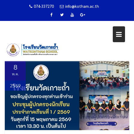
074-337270
info@kotham.ac.th
Skip
หมวดหมู่:
ข่าวประชาสัมพันธ์
to
content
Home
ข่าวประชาสัมพันธ์
8
พ.ค.
2569