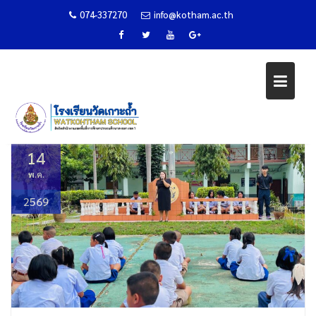
074-337270
info@kotham.ac.th
หมวดหมู่:
ข่าวกิจกรรม
Skip
to
Your blog category
content
Home
ข่าวกิจกรรม
Page 2
14
พ.ค.
2569