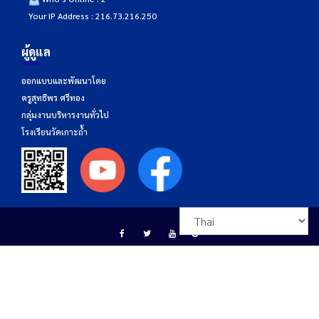
Your IP Address : 216.73.216.250
ผู้ดูแล
ออกแบบและพัฒนาโดย
ครูสุทธิพร ศรีทอง
กลุ่มงานบริหารงานทั่วไป
โรงเรียนวัดเกาะถ้ำ
โรงเรียนวัดเกาะถ้ำ เลขที่ 174 หมู่ที่ 4 ตำบลเขารูปช้าง อำเภอเมืองสงขลา จังหวัด
สงขลา รหัสไปรษณีย์ 90000 โทรศัพท์ 074-337270 โทรสาร 074-337270 อีเมล์
info@kotham.ac.th สังกัดสำนักงานเขตพื้นที่การศึกษาประถมศึกษาสงขลา เขต 1
Education Base by
Acme Themes