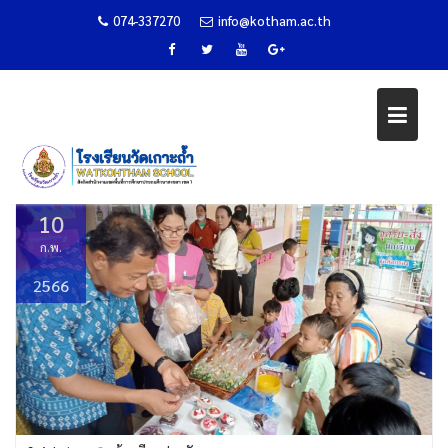
074-337270
info@kotham.ac.th
Skip
กิจกรรมตลาดนัดเถ้าแก่น้อย
to
content
Home
ห้องเรียนปฐมวัย
กิจกรรมตลาดนัดเถ้าแก่น้อย
10
ก.พ.
2566