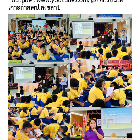
เกาะถ้ําสพป.สงขลา1