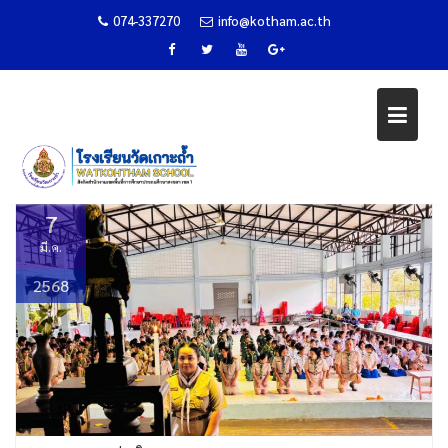
กิจกรรม ONE DAY CAMP เดินทางไ
074-337270
info@kotham.ac.th
ของลูกเสือ – เนตรนารี ปีการศึกษา
2567
Skip
to
Home
ข่าวกิจกรรม
content
กิจกรรม One day camp เดินทางไกลของลูกเสือ – เนตรนารี ปีการศึกษา 2567
7
มี.ค.
2568