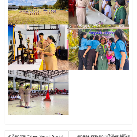
แนะแนว
กิจกรรม “Save Smart Social:
ขอขอบพระคุณ บริษัทแปซิฟิค