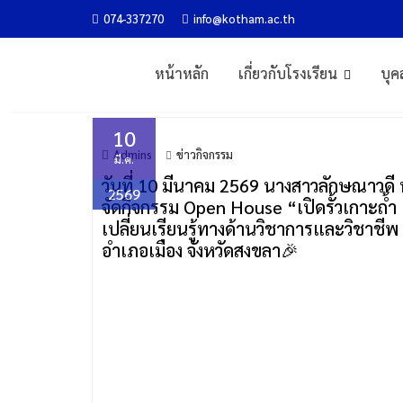
Skip
074-337270
info@kotham.ac.th
กิจกรรม OPEN HOUSE “เปิดรั
to
content
หน้าหลัก
เกี่ยวกับโรงเรียน
บุค
Home
ข่าวกิจกรรม
กิจกรรม Open House “เปิดรั้วเกาะถ้ำ 
10
Admins
ข่าวกิจกรรม
มี.ค.
วันที่ 10 มีนาคม 2569 นางสาวลักษณาวดี 
2569
จัดกิจกรรม Open House “เปิดรั้วเกาะถ้ำ
เปลี่ยนเรียนรู้ทางด้านวิชาการและวิชาชี
อำเภอเมือง จังหวัดสงขลา🎉