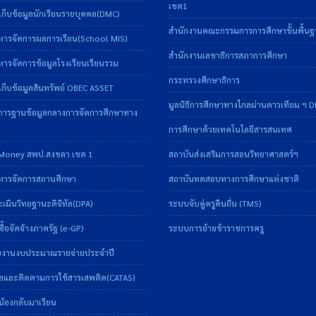
เขต1
ก็บข้อมูลนักเรียนรายบุคคล(DMC)
สำนักงานคณะกรรมการการศึกษาขั้นพื้น
หารจัดการผลการเรียน(School MIS)
สำนักงานเลขาธิการสภาการศึกษา
ารจัดการข้อมูลโรงเรียนเรียนรวม
กระทรวงศึกษาธิการ
ก็บข้อมูลสินทรัพย์ OBEC ASSET
มูลนิธิการศึกษาทางไกลผ่านดาวเทียม ฯ 
การฐานข้อมูลกลางการจัดการศึกษาทาง
การศึกษาด้วยเทคโนโลยีสารสนเทศ
Money สพป.สงขลา เขต 1
สถาบันส่งเสริมการสอนวิทยาศาสตร์ฯ
หารจัดการสถานศึกษา
สถาบันทดสอบทางการศึกษาแห่งชาติ
มินวิทยฐานะดิจิทัล(DPA)
ระบบจับคู่ครูคืนถิ่น (TMS)
ื้อจัดจ้างภาครัฐ (e-GP)
ระบบการย้ายข้าราชการครู
งานงบประมาณรายจ่ายประจำปี
ลและติดตามการใช้สารเสพติด(CATAS)
้องกลับมาเรียน