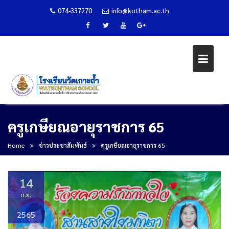
074-337270
info@kotham.ac.th
Skip
ครูเกษียณอายุราชการ 65
to
content
Home
ข่าวประชาสัมพันธ์
ครูเกษียณอายุราชการ 65
14
ก.ย.
2565