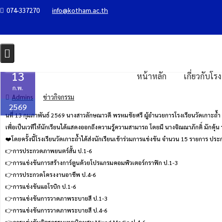
Skip
074-337270
info@kotham.ac.th
งานศิลปหัตถกรรมนักเรียน ระดับศูนย์
to
content
Home
ข่าวกิจกรรม
งานศิลปหัตถกรรมนักเรียน ระดับศูนย์เครือข่ายศึกษา
13
หน้าหลัก
เกี่ยวกับโร
ก.พ.
Admins
ข่าวกิจกรรม
2569
นที่ 13 กุมภาพันธ์ 2569 นางสาวลักษณาวดี พรหมชัยศรี ผู้อำนวยการโรงเรียนวัดเกาะถ้ำ 
เพื่อเป็นเวทีให้นักเรียนได้แสดงออกถึงความรู้ความสามารถ โดยมี นางจิณณาภักดิ์ มักค
❤️โดยครั้งนี้โรงเรียนวัดเกาะถ้ำได้ส่งนักเรียนเข้าร่วมการแข่งขัน จำนวน 15 รายการ ปร
👉การประกวดภาพยนตร์สั้น ป.1-6
👉การแข่งขันการสร้างการ์ตูนด้วยโปรแกรมคอมพิวเตอร์กราฟิก ป.1-3
👉การประกวดโครงงานอาชีพ ป.4-6
👉การแข่งขันแอโรบิก ป.1-6
👉การแข่งขันการวาดภาพระบายสี ป.1-3
👉การแข่งขันการวาดภาพระบายสี ป.4-6