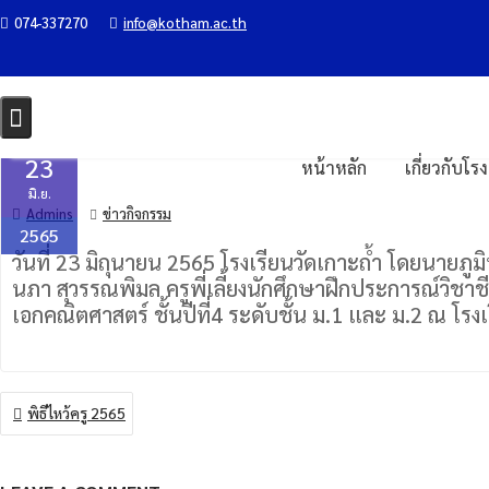
Skip
074-337270
info@kotham.ac.th
ต้อนรับอาจารย์จากมหาวิทยาลัยราช
to
content
Home
ข่าวกิจกรรม
ต้อนรับอาจารย์จากมหาวิทยาลัยราชภัฏสงขลา
23
หน้าหลัก
เกี่ยวกับโร
มิ.ย.
Admins
ข่าวกิจกรรม
2565
วันที่ 23 มิถุนายน 2565 โรงเรียนวัดเกาะถ้ำ โดยนายภ
นภา สุวรรณพิมล ครูพี่เลี้ยงนักศึกษาฝึกประการณ์วิช
เอกคณิตศาสตร์ ชั้นปีที่4 ระดับชั้น ม.1 และ ม.2 ณ โรงเ
แนะแนว
พิธีไหว้ครู 2565
เรื่อง