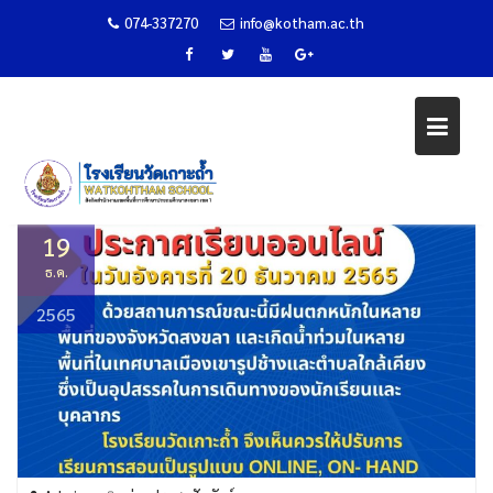
074-337270
info@kotham.ac.th
Skip
ประกาศ
to
content
Home
ข่าวประชาสัมพันธ์
ประกาศ
19
ธ.ค.
2565