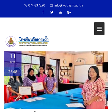
074-337270
info@kotham.ac.th
ประเมินความสามารถด้านการอ่าน
Skip
(READING TEST : RT )
to
content
Home
ข่าวกิจกรรม
ประเมินความสามารถด้านการอ่าน (Reading Test : RT )
11
ก.พ.
2568