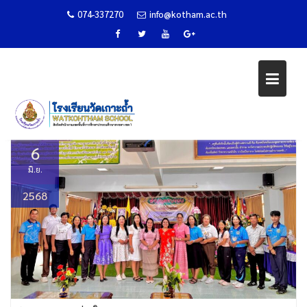
074-337270
info@kotham.ac.th
พิธีทำบุญตักบาตรเนื่องในโอกาสคร
Skip
รอบ 103 ปี
to
content
Home
ข่าวกิจกรรม
พิธีทำบุญตักบาตรเนื่องในโอกาสครบรอบ 103 ปี
6
มิ.ย.
2568