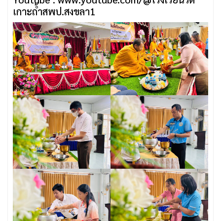
เกาะถ้ําสพป.สงขลา1