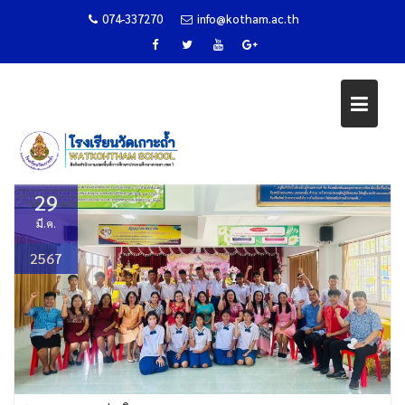
074-337270
info@kotham.ac.th
พิธีมอบประกาศนียบัตรและปัจฉิม
Skip
นิเทศ
to
content
Home
ข่าวกิจกรรม
พิธีมอบประกาศนียบัตรและปัจฉิมนิเทศ
29
มี.ค.
2567