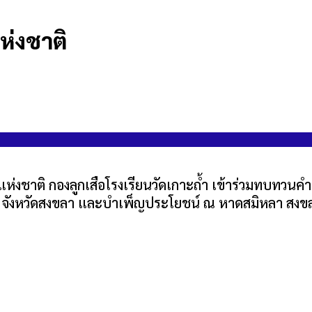
ห่งชาติ
แห่งชาติ กองลูกเสือโรงเรียนวัดเกาะถ้ำ เข้าร่วมทบท
ุธ จังหวัดสงขลา และบำเพ็ญประโยชน์ ณ หาดสมิหลา สงข