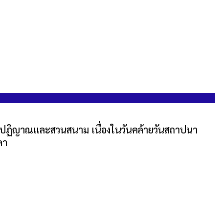
วนคำปฏิญาณและสวนสนาม เนื่องในวันคล้ายวันสถาปนา
ลา