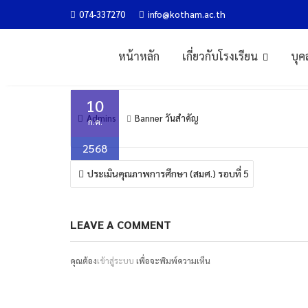
Skip
074-337270
info@kotham.ac.th
วันที่ 28 กรกฎาคม 2566
to
content
หน้าหลัก
เกี่ยวกับโรงเรียน
บุค
Home
Banner วันสำคัญ
วันที่ 28 กรกฎาคม 2566
10
Admins
Banner วันสำคัญ
ก.ค.
2568
แนะแนว
ประเมินคุณภาพการศึกษา (สมศ.) รอบที่ 5
เรื่อง
LEAVE A COMMENT
คุณต้อง
เข้าสู่ระบบ
เพื่อจะพิมพ์ความเห็น