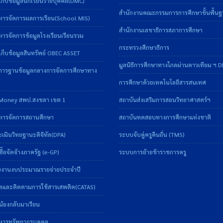
ก็บข้อมูลนักเรียนรายบุคคล(DMC)
สำนักงานคณะกรรมการการศึกษาขั้นพื้น
หารจัดการผลการเรียน(School MIS)
สำนักงานเลขาธิการสภาการศึกษา
ารจัดการข้อมูลโรงเรียนเรียนรวม
กระทรวงศึกษาธิการ
ก็บข้อมูลสินทรัพย์ OBEC ASSET
มูลนิธิการศึกษาทางไกลผ่านดาวเทียม ฯ 
การฐานข้อมูลกลางการจัดการศึกษาทาง
การศึกษาด้วยเทคโนโลยีสารสนเทศ
Money สพป.สงขลา เขต 1
สถาบันส่งเสริมการสอนวิทยาศาสตร์ฯ
หารจัดการสถานศึกษา
สถาบันทดสอบทางการศึกษาแห่งชาติ
มินวิทยฐานะดิจิทัล(DPA)
ระบบจับคู่ครูคืนถิ่น (TMS)
ื้อจัดจ้างภาครัฐ (e-GP)
ระบบการย้ายข้าราชการครู
งานงบประมาณรายจ่ายประจำปี
ลและติดตามการใช้สารเสพติด(CATAS)
้องกลับมาเรียน
หารทรัพยากรบุคคล