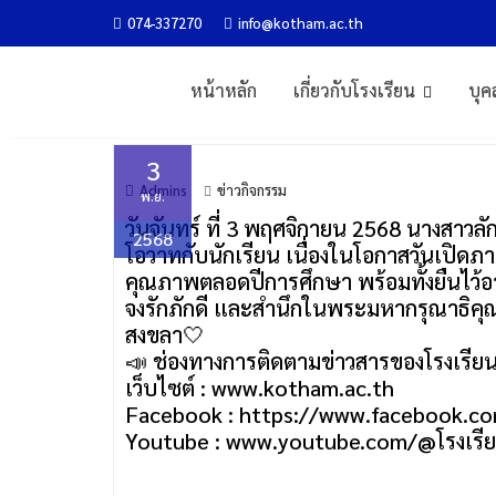
Skip
074-337270
info@kotham.ac.th
วันเปิดภาคเรียนที่ 2 ปีการศ
to
content
หน้าหลัก
เกี่ยวกับโรงเรียน
บุค
Home
ข่าวกิจกรรม
วันเปิดภาคเรียนที่ 2 ปีการศึกษา 2568
3
Admins
ข่าวกิจกรรม
พ.ย.
วันจันทร์ ที่ 3 พฤศจิกายน 2568 นางสาวล
2568
โอวาทกับนักเรียน เนื่องในโอกาสวันเปิดภาค
คุณภาพตลอดปีการศึกษา พร้อมทั้งยืนไว้อ
จงรักภักดี และสำนึกในพระมหากรุณาธิคุณเป
สงขลา🤍
📣 ช่องทางการติดตามข่าวสารของโรงเรีย
เว็บไซต์ : www.kotham.ac.th
Facebook : https://www.facebook.
Youtube : www.youtube.com/@โรงเรียน