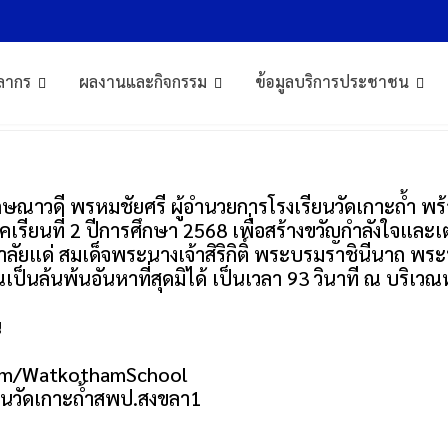
ึกษา 2568
ลากร
ผลงานและกิจกรรม
ข้อมูลบริการประชาชน
ักษณาวดี พรหมชัยศรี ผู้อำนวยการโรงเรียนวัดเกาะถ้ำ พ
เรียนที่ 2 ปีการศึกษา 2568 เพื่อสร้างขวัญกำลังใจและเต
าลัยแด่ สมเด็จพระนางเจ้าสิริกิติ์ พระบรมราชินีนาถ 
็นล้นพ้นอันหาที่สุดมิได้ เป็นเวลา 93 วินาที ณ บริเวณห
น
com/WatkothamSchool
วัดเกาะถ้ําสพป.สงขลา1