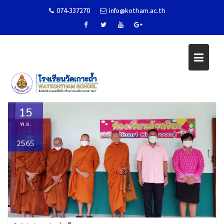
074-337270
info@kotham.ac.th
Skip
สอบธรรมศึกษา ประจำปี 2565
to
content
Home
ข่าวกิจกรรม
สอบธรรมศึกษา ประจำปี 2565
15
พ.ย.
2565