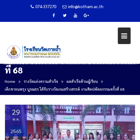
074-337270
info@kotham.ac.th
เด็กชายนพรุง บูรณธร ได้รับรางวัล
เกมสร้างสรรค์ งานศิลปพัดถกรรมครั้
ที่ 68
Skip
to
Home
รางวัลแห่งความสำเร็จ
ผลสำเร็จด้านผู้เรียน
content
เด็กชายนพรุง บูรณธร ได้รับรางวัลเกมสร้างสรรค์ งานศิลปพัดถกรรมครั้งที่ 68
29
พ.ค.
2565