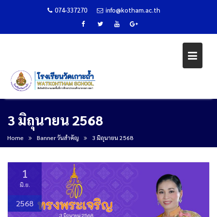
074-337270
info@kotham.ac.th
Skip
3 มิถุนายน 2568
to
content
Home
Banner วันสำคัญ
3 มิถุนายน 2568
1
มิ.ย.
2568